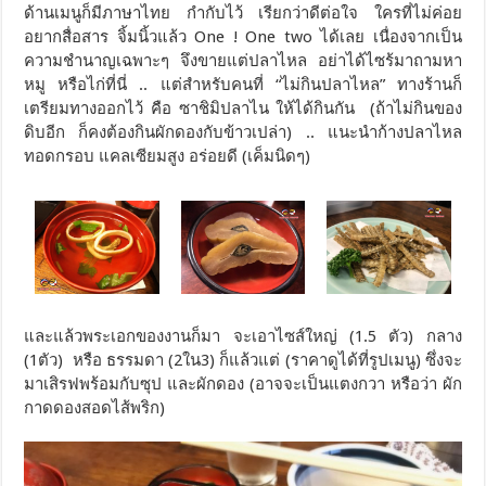
ด้านเมนูก็มีภาษาไทย กำกับไว้ เรียกว่าดีต่อใจ ใครที่ไม่ค่อย
อยากสื่อสาร จิ้มนิ้วแล้ว One ! One two ได้เลย เนื่องจากเป็น
ความชำนาญเฉพาะๆ จึงขายแต่ปลาไหล อย่าได้ไซร้มาถามหา
หมู หรือไก่ที่นี่ .. แต่สำหรับคนที่ “ไม่กินปลาไหล” ทางร้านก็
เตรียมทางออกไว้ คือ ซาชิมิปลาไน ให้ได้กินกัน (ถ้าไม่กินของ
ดิบอีก ก็คงต้องกินผักดองกับข้าวเปล่า) .. แนะนำก้างปลาไหล
ทอดกรอบ แคลเซียมสูง อร่อยดี (เค็มนิดๆ)
และแล้วพระเอกของงานก็มา จะเอาไซส์ใหญ่ (1.5 ตัว) กลาง
(1ตัว) หรือ ธรรมดา (2ใน3) ก็แล้วแต่ (ราคาดูได้ที่รูปเมนู) ซึ่งจะ
มาเสิรฟพร้อมกับซุป และผักดอง (อาจจะเป็นแตงกวา หรือว่า ผัก
กาดดองสอดไส้พริก)