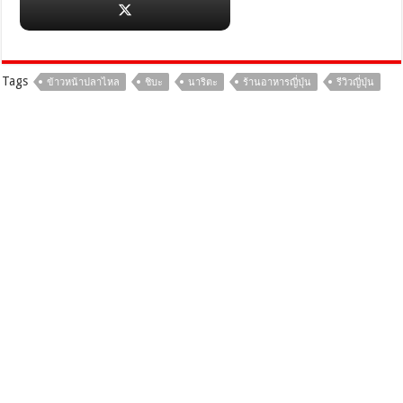
Tags
ข้าวหน้าปลาไหล
ชิบะ
นาริตะ
ร้านอาหารญี่ปุ่น
รีวิวญี่ปุ่น