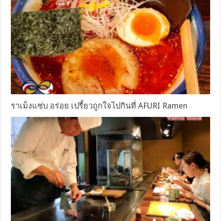
ราเม็งแซ่บ อร่อย เปรี้ยวถูกใจไปกินที่ AFURI Ramen