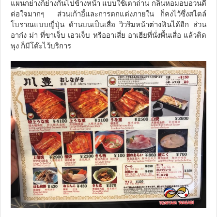
แผนกย่างก็ย่างกันไปข้างหน้า แบบใช้เตาถ่าน กลิ่นหอมอบอวนดี
ต่อใจมากๆ ส่วนเก้าอี้และการตกแต่งภายใน ก็คงไว้ซึ่งสไตล์
โบราณแบบญี่ปุ่น ด้านบนเป็นเสื่อ วิวริมหน้าต่างฟินได้อีก ส่วน
อาก๋ง ม่า ที่ขาเจ็บ เอวเจ็บ หรืออาเสี่ย อาเฮียที่นั่งพื้นเสื่อ แล้วติด
พุง ก็มีโต๊ะไว้บริการ