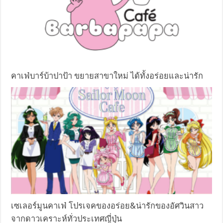
คาเฟ่บาร์บ้าปาป้า ขยายสาขาใหม่ ได้ทั้งอร่อยและน่ารัก
เซเลอร์มูนคาเฟ่ โปรเจคของอร่อย&น่ารักของอัศวินสาว
จากดาวเคราะห์ทั่วประเทศญี่ปุ่น