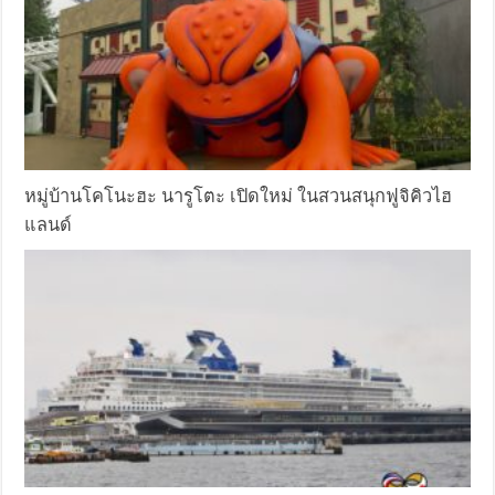
หมู่บ้านโคโนะฮะ นารูโตะ เปิดใหม่ ในสวนสนุกฟูจิคิวไฮ
แลนด์