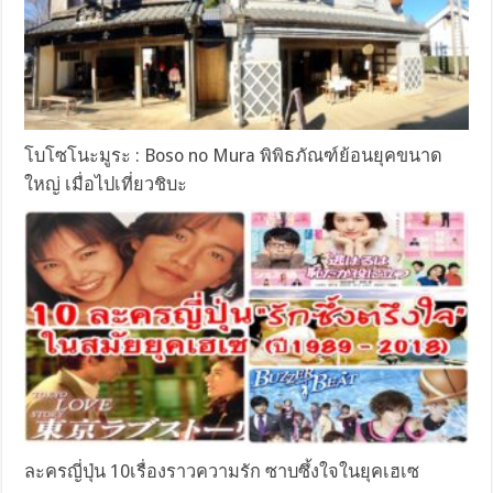
โบโซโนะมูระ : Boso no Mura พิพิธภัณฑ์ย้อนยุคขนาด
ใหญ่ เมื่อไปเที่ยวชิบะ
ละครญี่ปุ่น 10เรื่องราวความรัก ซาบซึ้งใจในยุคเฮเซ