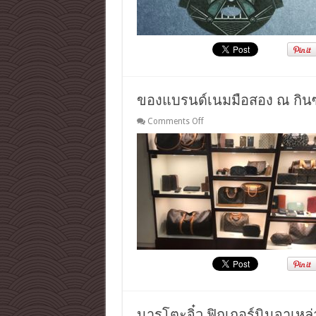
ตาร์
วอร์ส
สวย
หล่อ
มั่นใจ
ใน
สไตล์
ของแบรนด์เนมมือสอง ณ กินซ่า
ภาพยนตร์
อวกาศ
on
Comments Off
ของ
แบ
รนด์เนม
มือ
สอง
ณ
กิน
ซ่า
ไป
ตาม
หา
กัน
ที่
Ragtag
นารูโตะจิ๋ว ฟิกเกอร์นินจาเ