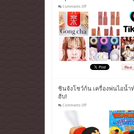
on
Comments Off
Topฮิต10ไอ
เทม2018
ของ
วัย
รุ่น
สาว
ชาว
ญี่ปุ่น
ชินจังโชว์ก้น เครื่องพ่นไอน
ฮับ!
on
Comments Off
ชิน
จัง
โชว์
ก้น
เครื่อง