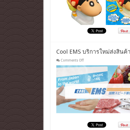
พ่น
ไอ
น้ำ
ทำความ
ชื้น
ปล่อย
กลิ่น
หอม
จาก
Cool EMS บริการใหม่ส่งสินค้
ตูด
ผม
on
Comments Off
Cool
ได้
EMS
นะ
บริการ
ฮับ!
ใหม่
ส่ง
สินค้า
แช่
แข็ง
แบบ
ฉับไว
โดย
ไปรษณีย์
ญี่ปุ่น