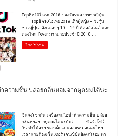
Topฮิต10ไอเทม2018 ของวัยรุ่นสาวชาวญี่ปุ่น
Topฮิต10ไอเทม2018 เด็กผู้หญิง – วัยรุ่น
ชาวญี่ปุ่น ตั้งแต่อายุ 10 – 19 ปี ฮิตคลั่งไคล้ และ
หลงไหล Fever มากมายประจำปี 2018 …
Read More »
้ำทำความชื้น ปล่อยกลิ่นหอมจากตูดผมได้นะ
ชินจังโชว์ก้น เครื่องพ่นไอน้ำทำความชื้น ปล่อย
กลิ่นหอมจากตูดผมได้นะฮับ! ชินจังโชว์
ก้น ท่าไม้ตาย ของเด็กแก่นจอมซน จนคนไทย
เวลาฉายต้องเซ็นเซอร์ (คนญี่ปุ่นยังตกใจอยู่ ทุก