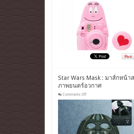
จัด
กล้อง
ไป!
โพลาลอยด์
instax
mini
8+
เซต
บาร์
บ้า
ปา
ป้า…
คลิก
กะ
ดิก
ค
ลิ๊ก
Star Wars Mask : มาส์กหน้าส
!
ภาพยนตร์อวกาศ
on
Comments Off
Star
Wars
Mask
:
มาส์
ก
หน้า
ส