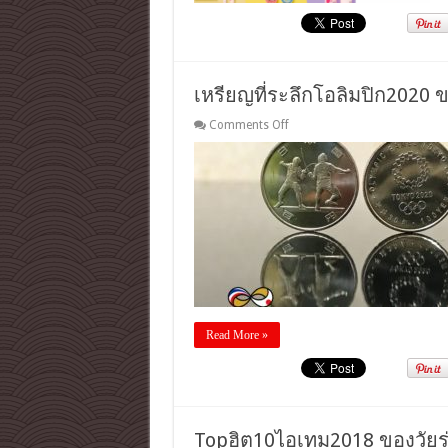
คอลเล
คชั่น
น่า
รัก
แบบ
เหรียญที่ระลึกโอลิมปิก2020 
นี้
on
Comments Off
มี
เหรียญ
หรือ
ที่
จะ
ระลึก
ไม่
โอลิมปิก2020
ช้อป
ของ
ฝาก
คน
ไทย
สำหรับ
ใคร
ที่มา
Read More »
เที่ยว
ญี่ปุ่น
Topฮิต10ไอเทม2018 ของวัยรุ่