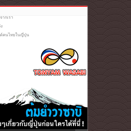
ๆจากเรา
ัง
กด์คนไทยในญี่ปุ่น