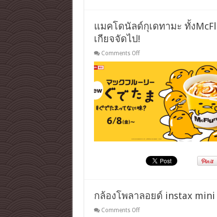
แมคโดนัลด์กุเดทามะ ทั้งMcFl
เกียจจัดไป!
on
Comments Off
แมค
โดนั
ลด์
กุ
เดท
ามะ
ทั้งMcFlurry
และ
แฮปปี้
เซต
ใคร
เป็น
แฟน
เจ้า
ไข่
กล้องโพลาลอยด์ instax mini 
ขี้
เกียจ
on
Comments Off