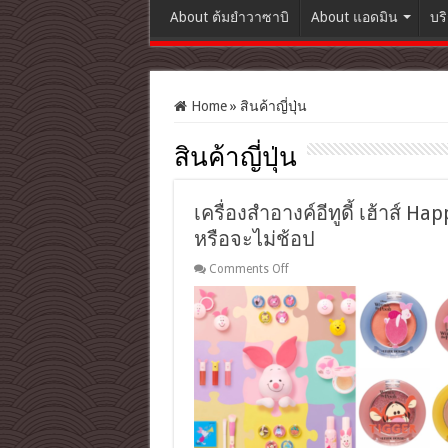
About ต้มยำวาซาบิ
About แอดมิน
บร
Home
»
สินค้าญี่ปุ่น
สินค้าญี่ปุ่น
เครื่องสำอางค์อีทูดี้ เฮ้าส์ H
หรือจะไม่ช้อป
on
Comments Off
เครื่อง
สำ
อางค์
อี
ทู
ดี้
เฮ้าส์
Happy
With
Piglet