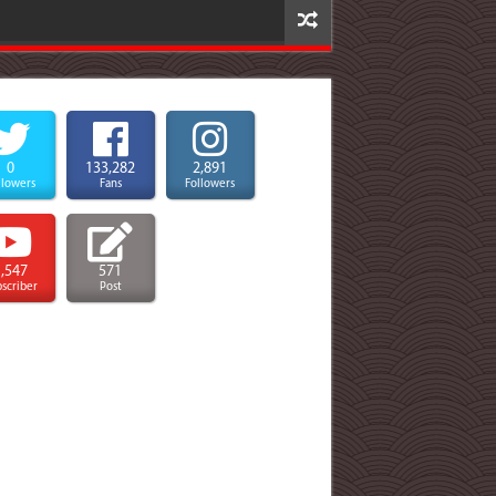
0
133,282
2,891
llowers
Fans
Followers
1,547
571
scriber
Post