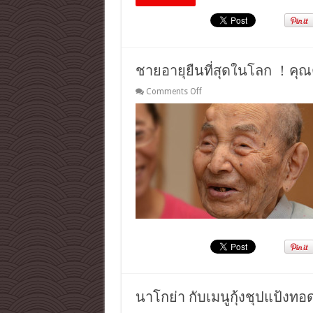
ไป
เที่ยว
นา
โก
ย่า
ชายอายุยืนที่สุดในโลก ！คุณต
on
Comments Off
ชาย
อายุ
ยืน
ที่สุด
ใน
โลก
！
คุณ
ตา
ชาว
ญี่ปุ่น
ถูก
รับรอง
แล้ว
โด
นาโกย่า กับเมนูกุ้งชุปแป้งทอดย
ยกินเน