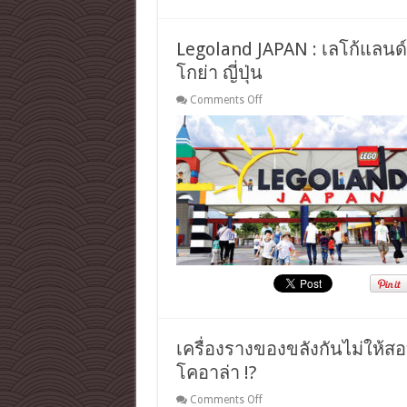
จาก
ดาว
เคราะห์
Legoland JAPAN : เลโก้แลนด
ทั่ว
โกย่า ญี่ปุ่น
ประเทศ
ญี่ปุ่น
on
Comments Off
Legoland
JAPAN
:
เล
โก้
แลนด์
เจ
แปน
สวน
สนุก
ตัว
ต่อ
แห่ง
ใหม่
ใน
เครื่องรางของขลังกันไม่ให้สอบ
เมือง
โคอาล่า !?
นา
โก
on
Comments Off