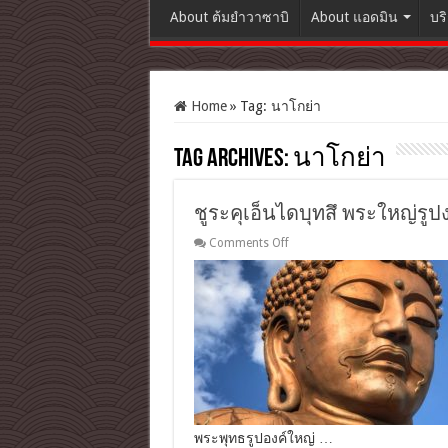
About ต้มยำวาซาบิ
About แอดมิน
บร
Home
»
Tag:
นาโกย่า
Tag Archives:
นาโกย่า
ชูระคุเอ็นไดบุทสึ พระใหญ่รู
on
Comments Off
ชู
ระ
คุ
เอ็น
ได
บุ
ทสึ
พระ
ใหญ่
รูป
พระพุทธรูปองค์ใหญ่ …