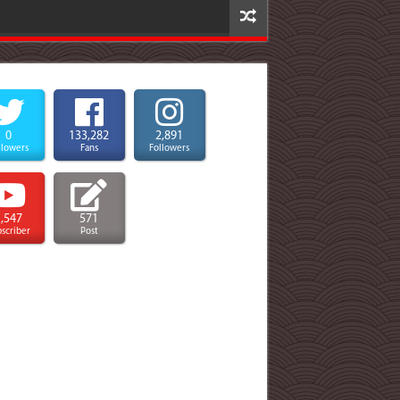
0
133,282
2,891
llowers
Fans
Followers
1,547
571
scriber
Post