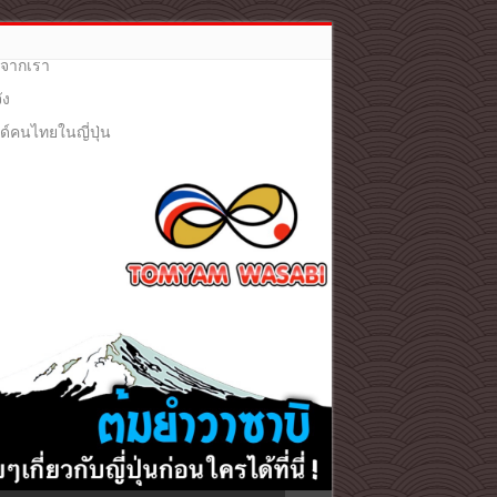
ๆจากเรา
ัง
กด์คนไทยในญี่ปุ่น