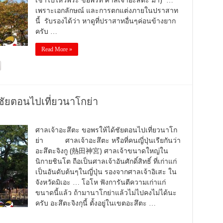
เช้าไปไหว้พระ ขอพรที่ ศาลเจ้าอะสึตะ มา) …
เพราะเอกลักษณ์ และการตกแต่งภายในปราสาท
นี้ รับรองได้ว่า หาดูที่ปราสาทอื่นๆค่อนข้างยาก
ครับ …
Read More »
ชัยตอนไปเที่ยวนาโกย่า
ศาลเจ้าอะสึตะ ขอพรให้ได้ชัยตอนไปเที่ยวนาโก
ย่า ศาลเจ้าอะสึตะ หรือที่คนญี่ปุ่นเรียกันว่า
อะสึตะจิงกู (熱田神宮) ศาลเจ้าขนาดใหญ่ใน
นิกายชินโต ถือเป็นศาลเจ้าอันศักดิ์สิทธิ์ ที่เก่าแก่
เป็นอันดับต้นๆในญี่ปุ่น รองจากศาลเจ้าอิเสะ ใน
จังหวัดมิเอะ … โอโห ฟังการันตีความเก่าแก่
ขนาดนี้แล้ว ถ้ามานาโกย่าแล้วไม่ไปคงไม่ได้นะ
ครับ อะสึตะจิงกุนี้ ตั้งอยู่ในเขตอะสึตะ …