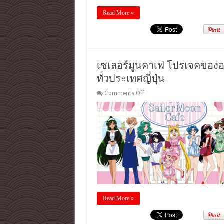
งาม
Power
Read More »
Spot
ยาม
ไป
เที่ยว
นา
โก
เซเลอร์มูนคาเฟ่ โปรเจคของ
ย่า
ทั่วประเทศญี่ปุ่น
on
Comments Off
เซ
เลอ
ร์
มูน
คาเฟ่
โปร
เจค
ของ
อร่อย&น่า
รัก
ของ
Read More »
อัศวิน
สาว