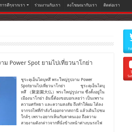
ิการดีๆจากเรา
ร่วมงานกับเรา
ลงโฆษณากับเรา
ติดต่อเรา
Fo
ปงาม Power Spot ยามไปเที่ยวนาโกย่า
Sub
ชูระคุเอ็นไดบุทสึ พระใหญ่รูปงาม Power
Spotยามไปเที่ยวนาโกย่า ชูระคุเอ็นไดบุ
ทสึ （聚楽園大仏）พระใหญ่รูปงาม ซึ่งตั้งอยู่ใน
เมืองนาโกย่า อันนี้ต้องขอบอกเลยว่า เป็นเพราะ
ความศรัทธา และความสงสัย ถึงทำให้ผม ได้ลง
จากรถไฟที่กำลังวิ่งออกจากสถานี แล้วเดินไปชม
ใกล้ๆ เพราะอยากเห็นกับตาตนเอง ถึงความ
สวยงามดังกล่าวจากที่นั่งข้างหน้าต่างบนรถไฟ