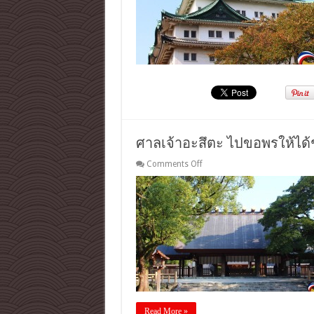
สี
ทอง
เหลือง
อร่าม
งดงาม
สุด
วิจิตร
ศาลเจ้าอะสึตะ ไปขอพรให้ได้
on
Comments Off
ศาล
เจ้า
อะสึ
ตะ
ไป
ขอ
พร
ให้
ได้
ชัย
ตอน
Read More »