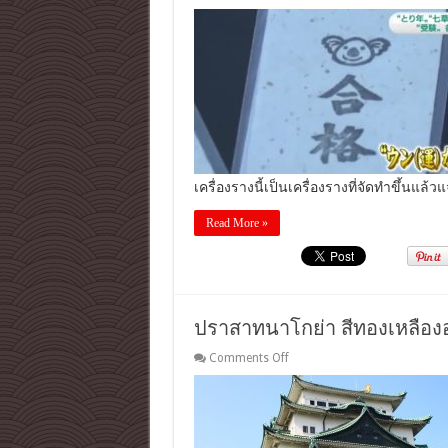
ย่า
เครื่องราง
ญี่ปุ่น
ของ
ขลัง
กัน
ไม่
ให้
สอบ
ตก
ของ
ญี่ปุ่น
เครื่องรางนี้เป็นเครื่องรางที่จัดทำขึ้นแล้ว
ตอน:
ที่
Read More »
คั่น
หนังสือ
ผสม
ขี้
หมี
ปราสาทนาโกย่า สีทองเหลืองอ
โค
อา
on
Comments Off
ล่า
ปราสาท
!?
นา
โก
ย่า