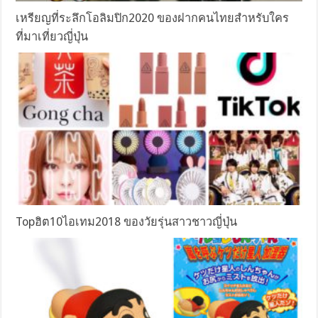
เหรียญที่ระลึกโอลิมปิก2020 ของฝากคนไทยสำหรับใคร
ที่มาเที่ยวญี่ปุ่น
Topฮิต10ไอเทม2018 ของวัยรุ่นสาวชาวญี่ปุ่น