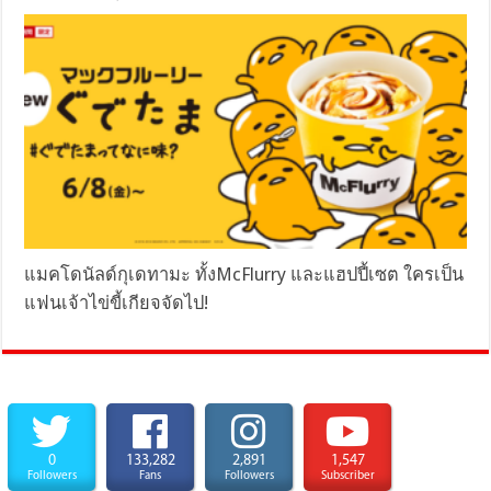
แมคโดนัลด์กุเดทามะ ทั้งMcFlurry และแฮปปี้เซต ใครเป็น
แฟนเจ้าไข่ขี้เกียจจัดไป!
0
133,282
2,891
1,547
Followers
Fans
Followers
Subscriber