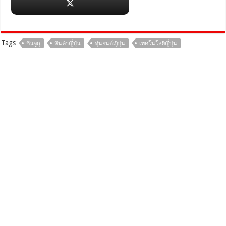
Tags
ชินจูกุ
สินค้าญี่ปุ่น
หุ่นยนต์ญี่ปุ่น
เทคโนโลยีญี่ปุ่น