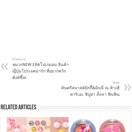
Previous
หมวกNEW ERAโปเกมอน สินค้า
ญี่ปุ่นโปรเจคน่ารัก ที่อยากควัก
ตังค์ซื้อ!
Next
ต้นคริสมาสต์มิกกี้&มินนี่ ณ ห้างฮิ
คาริเอะ ชิบูย่า ลั้ลลา ฟินฟิน
Related Articles