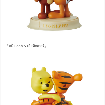
「หมี Pooh & เสือทิกเกอร์」