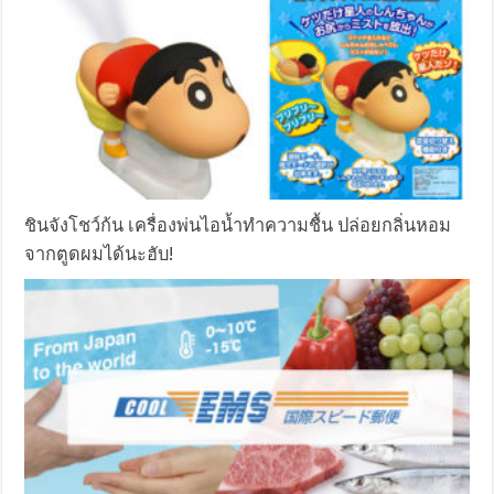
ชินจังโชว์ก้น เครื่องพ่นไอน้ำทำความชื้น ปล่อยกลิ่นหอม
จากตูดผมได้นะฮับ!