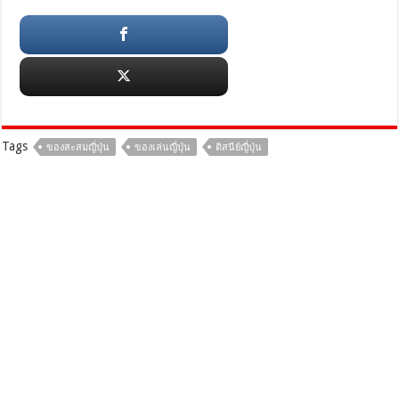
Tags
ของสะสมญี่ปุ่น
ของเล่นญี่ปุ่น
ดิสนีย์ญี่ปุ่น