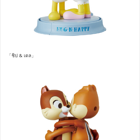
「ชิป & เดล」