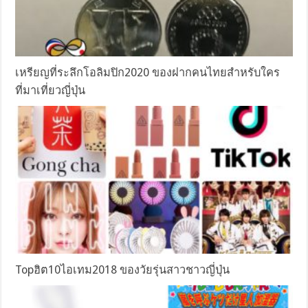
เหรียญที่ระลึกโอลิมปิก2020 ของฝากคนไทยสำหรับใคร
ที่มาเที่ยวญี่ปุ่น
Topฮิต10ไอเทม2018 ของวัยรุ่นสาวชาวญี่ปุ่น