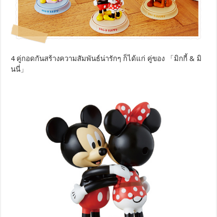
4 คู่กอดกันสร้างความสัมพันธ์น่ารักๆ ก็ได้แก่ คู่ของ 「มิกกี้ & มิ
นนี่」