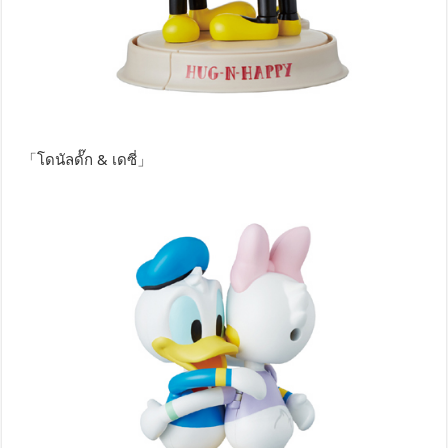
「โดนัลดั๊ก & เดซี่」