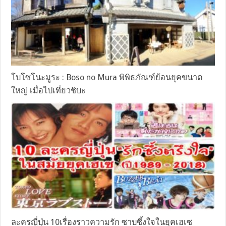
โบโซโนะมูระ : Boso no Mura พิพิธภัณฑ์ย้อนยุคขนาด
ใหญ่ เมื่อไปเที่ยวชิบะ
ละครญี่ปุ่น 10เรื่องราวความรัก ซาบซึ้งใจในยุคเฮเซ