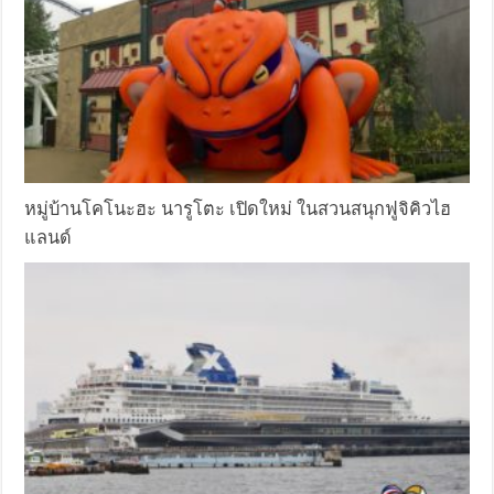
หมู่บ้านโคโนะฮะ นารูโตะ เปิดใหม่ ในสวนสนุกฟูจิคิวไฮ
แลนด์