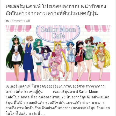
เซเลอร์มูนคาเฟ่ โปรเจคของอร่อย&น่ารักของ
อัศวินสาวจากดาวเคราะห์ทั่วประเทศญี่ปุ่น
on
Comments Off
เซ
เลอ
ร์
มูน
คาเฟ่
โปร
เจค
ของ
อร่อย&น่า
รัก
ของ
อัศวิน
สาว
เซเลอร์มูนคาเฟ่ โปรเจคของอร่อย&น่ารักของอัศวินสาวจากดาว
จาก
เคราะห์ทั่วประเทศญี่ปุ่น เซเลอร์มูนคาเฟ่ Sailor Moon
ดาว
Cafeโปรเจคต่อเนื่อง ฉลองครบรอบ 25 ปีของการ์ตูนดัง อย่างเซเลอ
เคราะห์
ร์มูน ที่ได้มีการออกสินค้า ร่วมดีไซน์กับแบรนด์ดัง ต่างๆ มากมาย
ทั่ว
รวมถึง การเปิดตัว ร้านค้าอย่างเป็นทางการของเซเลอร์มูน ร้านแรก
ประเทศ
ในโลกไปแล้ว มาวันนี้ …
ญี่ปุ่น