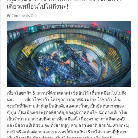
เดี๋ยวเหมือนไปไม่ถึงนะ!
on
Comments Off
เที่ยว
โอ
ซาก้
า
5
สถาน
ที่
ห้าม
พลาด!
เช็ค
อิน
ไว้
เดี๋ยว
เที่ยวโอซาก้า 5 สถานที่ห้ามพลาด! เช็คอินไว้ เดี๋ยวเหมือนไปไม่ถึง
เหมือน
นะ! เที่ยวโอซาก้า ใครๆก็อยากมาที่นี่ เพราะโอซาก้า เป็น
ไป
จังหวัดที่มีความสำคัญเป็นอันดับสองและใหญ่เป็นอันดับสามของ
ไม่
ญี่ปุ่น เป็นเมืองเศรษฐกิจที่สำคัญของภูมิภาคคันไซ นักท่องเที่ยวไทย
ถึง
นะ!
เป็นจำนวนมากชอบที่จะมาเที่ยวเมืองนี้ เนื่องจากอากาศดีตลอดปี
และมีสถานที่เที่ยวเยอะ ทั้งสายบุญ สายธรรมชาติ สายกิน สายตะมุ
ตะมิ หรือแม้แต่สายแอดเวนเจอร์ก็มีเช่นกัน เรียกได้ว่า มาญี่ปุ่นมา