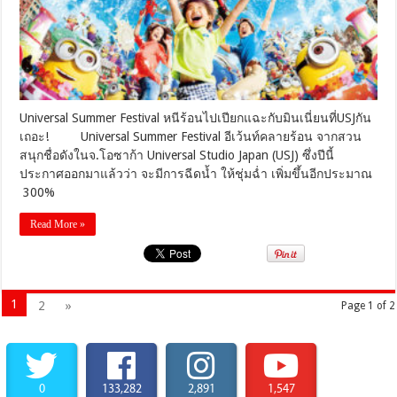
แฉะ
กับ
มิ
นเนี่ย
นที่USJกัน
เถอะ!
Universal Summer Festival หนีร้อนไปเปียกแฉะกับมินเนี่ยนที่USJกัน
เถอะ! Universal Summer Festival อีเว้นท์คลายร้อน จากสวน
สนุกชื่อดังในจ.โอซาก้า Universal Studio Japan (USJ) ซึ่งปีนี้
ประกาศออกมาแล้วว่า จะมีการฉีดน้ำ ให้ชุ่มฉ่ำ เพิ่มขึ้นอีกประมาณ
300%
Read More »
1
2
»
Page 1 of 2
0
133,282
2,891
1,547