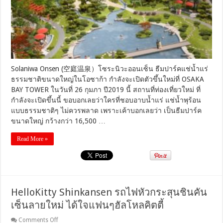
วะ
ออ
น
เซ็น
ธีม
ปาร์ค
แช่
น้ำแร่
Solaniwa Onsen (空庭温泉）โซระนิวะออนเซ็น ธีมปาร์คแช่น้ำแร่
ธรรมชาติ
ธรรมชาติขนาดใหญ่ในโอซาก้า กำลังจะเปิดตัวขึ้นใหม่ที่ OSAKA
ขนาด
BAY TOWER ในวันที่ 26 กุมภา ปี2019 นี้ สถานที่ท่องเที่ยวใหม่ ที่
ใหญ่
กำลังจะเปิดขึ้นนี้ ขอบอกเลยว่าใครที่ชอบอาบน้ำแร่ แช่น้ำพุร้อน
ใน
แบบธรรมชาติๆ ไม่ควรพลาด เพราะเค้าบอกเลยว่า เป็นธีมปาร์ค
โอ
ขนาดใหญ่ กว้างกว่า 16,500 …
ซาก้
า
Read More »
HelloKitty Shinkansen รถไฟหัวกระสุนชินคัน
เซ็นลายใหม่ ได้ใจแฟนๆฮัลโหลคิตตี้
on
Comments Off