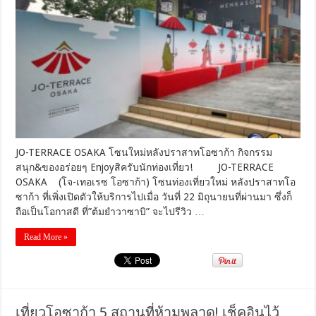
OSAKA
โซน
ใหม่
หลัง
ปราสาท
โอ
ซาก้
า
กิจกรรม
สนุก&ขอ
งอ
ร่อยๆ
JO-TERRACE OSAKA โซนใหม่หลังปราสาทโอซาก้า กิจกรรม
Enjoyสิ
สนุก&ของอร่อยๆ Enjoyสิครับนักท่องเที่ยว! JO-TERRACE
ครับ
OSAKA (โจ-เทอเรซ โอซาก้า) โซนท่องเที่ยวใหม่ หลังปราสาทโอ
นัก
ซาก้า ที่เพิ่งเปิดตัวให้บริการไปเมื่อ วันที่ 22 มิถุนายนที่ผ่านมา ซึ่งก็
ท่อง
ถือเป็นโอกาสดี ที่”ต้มยำวาซาบิ” จะไปรีวิว …
เที่ยว!
Read More »
เที่ยวโอซาก้า 5 สถานที่ห้ามพลาด! เช็คอินไว้