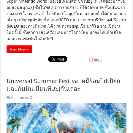
โอ้
Super Nintendo World แอเรียใหม่หลุดเข้าไปอยู่ในโลกของมาริโอ้
ณ
ณ สวนสนุกUSJ ซึ่งในพิธีเปิดการก่อสร้าง ก็ได้จัดทำเวที ซึ่งเป็นฉาก
สวน
ของ มาริโอบราเธอส์ โดยมีมาริโอผุดขึ้นมาจากท่อน้ำใต้ดิน ออกมา
สนุกUSJ
เต้นๆ เหยียบๆเจ้าตัวเห็ด และมีCEO และประธานบริษัทของUSJ รวม
ถึงCEO ของทางนินเทนโด้ มาแต่งคอสตูมเป็นมาริโอ ร่วมเปิดงาน
ในครั้งนี้ ซึ่งคาดว่าตัวเครื่องเล่นมาริโอตัวใหม่ น่าจะให้แล้วเสร็จ
ก่อนการแข่งขันโอลิมปิกปี …
Read More »
Universal Summer Festival หนีร้อนไปเปียก
แฉะกับมินเนี่ยนที่USJกันเถอะ!
on
Comments Off
Universal
Summer
Festival
หนี
ร้อน
ไป
เปียก