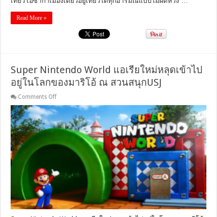
เที่ยวโอซาก้าเมืองเดียวอยู่เที่ยวได้ทุกอารมณ์แบบไม่ผิดหวัง …
Read More »
Super Nintendo World แอเรียใหม่หลุดเข้าไป
อยู่ในโลกของมาริโอ้ ณ สวนสนุกUSJ
on
Comments Off
Super
Nintendo
World
แอ
เรีย
ใหม่
หลุด
เข้าไป
อยู่
ใน
โลก
ของ
มาริ