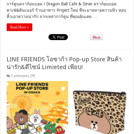
การ์ตูนดราก้อนบอล ! Dragon Ball Cafe & Diner ดราก้อนบอล
ก้อน
คาเฟ่&ดินเนอร์ ร้านอาหาร Project ใหม่ ที่จะมาทลายความหิว หอบ
บอล
!
หิ้วเอาความน่ารัก จากเหล่าการ์ตูน ที่คุณคุ้นเคย …
Read More »
LINE FRIENDS โอซาก้า Pop-up Store สินค้า
น่ารัก&ดีไซน์ Limieted เพียบ!
on
Comments Off
LINE
FRIENDS
โอ
ซาก้
า
Pop-
up
Store
สินค้า
น่า
รัก&ดีไซน์