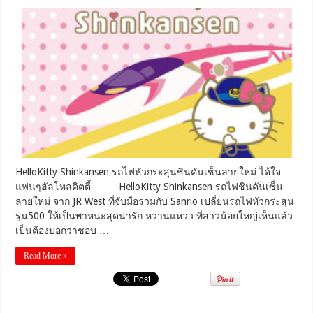
HelloKitty
Shinkansen
รถไฟ
หัว
กระสุน
ชิน
คัน
เซ็น
ลาย
ใหม่
ได้
ใจ
แฟนๆ
HelloKitty Shinkansen รถไฟหัวกระสุนชินคันเซ็นลายใหม่ ได้ใจ
ฮัล
แฟนๆฮัลโหลคิตตี้ HelloKitty Shinkansen รถไฟชินคันเซ็น
โหล
คิต
ลายใหม่ จาก JR West ที่จับมือร่วมกับ Sanrio เปลี่ยนรถไฟหัวกระสุน
ตี้
รุ่น500 ให้เป็นพาหนะสุดน่ารัก หวานแหวว ที่สาวน้อยใหญ่เห็นแล้ว
เป็นต้องบอกว่าชอบ …
Read More »