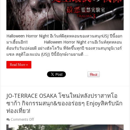
สุด
หลอน
ของ
สวน
สนุกUSJ
ปี
นี้
Halloween Horror Night อีเว้นท์ผีสุดหลอนของสวนสนุกUSJ ปีนี้ออก
ออก
มาเฮี้ยนอีก!! Halloween Horror Night งานอีเว้นท์สุดหลอน
มา
ต้อนรับวันปล่อยผี อย่างฮัลโลวีน ที่จัดขึ้นทุกปี ของสวนสนุกยูนิเวอร์
เฮี้ยน
แซล สตูดิโอเจแปน (USJ) ปีนี้มีฤกษ์งามยามดี …
อีก!
Read More »
JO-TERRACE OSAKA โซนใหม่หลังปราสาทโอ
ซาก้า กิจกรรมสนุก&ของอร่อยๆ Enjoyสิครับนัก
ท่องเที่ยว!
on
Comments Off
JO-
TERRACE