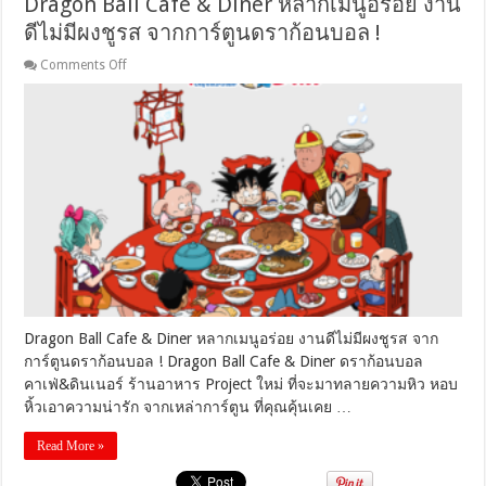
Dragon Ball Cafe & Diner หลากเมนูอร่อย งาน
ดีไม่มีผงชูรส จากการ์ตูนดราก้อนบอล !
on
Comments Off
Dragon
Ball
Cafe
&
Diner
หลาก
เมนู
อร่อย
งาน
ดี
ไม่มี
ผงชูรส
จาก
การ์ตูน
Dragon Ball Cafe & Diner หลากเมนูอร่อย งานดีไม่มีผงชูรส จาก
ดรา
การ์ตูนดราก้อนบอล ! Dragon Ball Cafe & Diner ดราก้อนบอล
ก้อน
คาเฟ่&ดินเนอร์ ร้านอาหาร Project ใหม่ ที่จะมาทลายความหิว หอบ
บอล
!
หิ้วเอาความน่ารัก จากเหล่าการ์ตูน ที่คุณคุ้นเคย …
Read More »