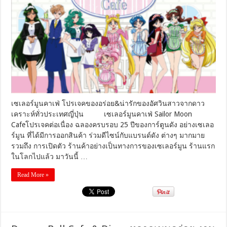
ร์
มูน
คาเฟ่
โปร
เจค
ของ
อร่อย&น่า
รัก
ของ
อัศวิน
สาว
เซเลอร์มูนคาเฟ่ โปรเจคของอร่อย&น่ารักของอัศวินสาวจากดาว
จาก
เคราะห์ทั่วประเทศญี่ปุ่น เซเลอร์มูนคาเฟ่ Sailor Moon
ดาว
Cafeโปรเจคต่อเนื่อง ฉลองครบรอบ 25 ปีของการ์ตูนดัง อย่างเซเลอ
เคราะห์
ร์มูน ที่ได้มีการออกสินค้า ร่วมดีไซน์กับแบรนด์ดัง ต่างๆ มากมาย
ทั่ว
รวมถึง การเปิดตัว ร้านค้าอย่างเป็นทางการของเซเลอร์มูน ร้านแรก
ประเทศ
ในโลกไปแล้ว มาวันนี้ …
ญี่ปุ่น
Read More »