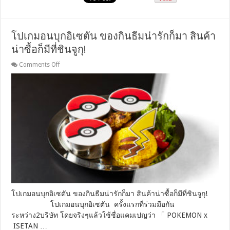
โปเกมอนบุกอิเซตัน ของกินธีมน่ารักก็มา สินค้า
น่าซื้อก็มีที่ชินจูกุ!
on
Comments Off
โปเก
มอน
บุก
อิเซตัน
ของกิน
ธีม
น่า
รัก
ก็มา
สินค้า
น่า
ซื้อ
ก็
โปเกมอนบุกอิเซตัน ของกินธีมน่ารักก็มา สินค้าน่าซื้อก็มีที่ชินจูกุ!
มี
โปเกมอนบุกอิเซตัน ครั้งแรกที่ร่วมมือกัน
ที่
ระหว่าง2บริษัท โดยจริงๆแล้วใช้ชื่อแคมเปญว่า 「 POKEMON x
ชิน
ISETAN …
จูกุ!