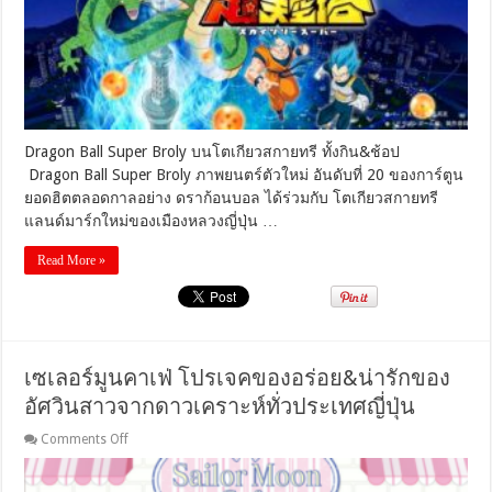
ว
สกา
ยทรี
มี
ทั้ง
ให้
กิน&ช้อป
Dragon Ball Super Broly บนโตเกียวสกายทรี ทั้งกิน&ช้อป
Dragon Ball Super Broly ภาพยนตร์ตัวใหม่ อันดับที่ 20 ของการ์ตูน
ยอดฮิตตลอดกาลอย่าง ดราก้อนบอล ได้ร่วมกับ โตเกียวสกายทรี
แลนด์มาร์กใหม่ของเมืองหลวงญี่ปุ่น …
Read More »
เซเลอร์มูนคาเฟ่ โปรเจคของอร่อย&น่ารักของ
อัศวินสาวจากดาวเคราะห์ทั่วประเทศญี่ปุ่น
on
Comments Off
เซ
เลอ