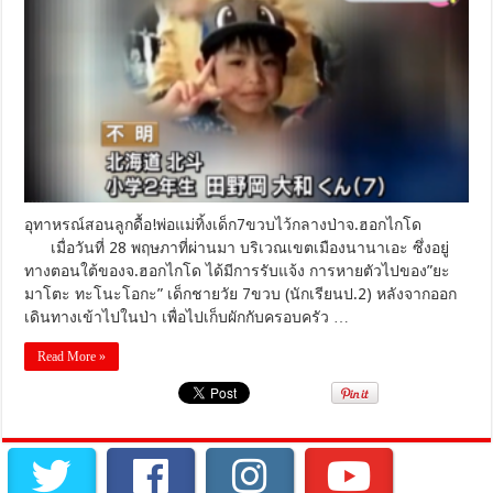
ลูก
ดื้อ!
พ่อ
แม่
ทิ้ง
เด็ก7ขวบ
ไว้
กลาง
ป่าจ.ฮอกไกโด
อุทาหรณ์สอนลูกดื้อ!พ่อแม่ทิ้งเด็ก7ขวบไว้กลางป่าจ.ฮอกไกโด
เมื่อวันที่ 28 พฤษภาที่ผ่านมา บริเวณเขตเมืองนานาเอะ ซึ่งอยู่
ทางตอนใต้ของจ.ฮอกไกโด ได้มีการรับแจ้ง การหายตัวไปของ”ยะ
มาโตะ ทะโนะโอกะ” เด็กชายวัย 7ขวบ (นักเรียนป.2) หลังจากออก
เดินทางเข้าไปในป่า เพื่อไปเก็บผักกับครอบครัว …
Read More »