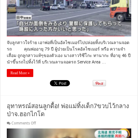
เป็น
อัล
ไซ
เม
อร์
ไป
ปล่อย
จับลูกสาวใจร้าย เอาพ่อที่เป็นอัลไซเมอร์ไปปล่อยทิ้งบริเวณลานจอด
ทิ้ง
รถ คุณพ่ออายุ 79 ปี ผู้ป่วยเป็นโรคอัลไซเมอร์ หรือ ความจำ
ที่
เสื่อม ถูกลูกสาวแท้ๆของตัวเอง นางสาวริซึโกะ ทานากะ ที่อายุ 46 ปี
ลาน
นำขึ้นรถไปทิ้งไว้ที่ บริเวณลานจอดรถ Service Area …
จอด
รถ
Read More »
อุทาหรณ์สอนลูกดื้อ! พ่อแม่ทิ้งเด็ก7ขวบไว้กลาง
ป่าจ.ฮอกไกโด
on
Comments Off
อุทาหรณ์
สอน