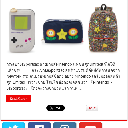
ลาย
เกมส์Nintendo
แฟชั่น
สุดLimitedเก๋
ไก๋
ใช้
แล้ว
ชิค!
กระเป๋าLeSportsac ลายเกมส์Nintendo แฟชั่นสุดLimitedเก๋ไก๋ใช้
แล้วชิค! กระเป๋าLeSportsac สินค้าแบรนด์ดีที่มีต้นกำเนิดจาก
NewYork ร่วมกันบริษัทเกมส์ชื่อดัง อย่าง Nintendo เตรียมออกสินค้า
สุด Limited มาวางขาย โดยใช้ชื่อคอลเลคชั่นว่า 『Nintendo ×
LeSportsac』 โดยจะวางขายวันแรก วันที่ …
Read More »