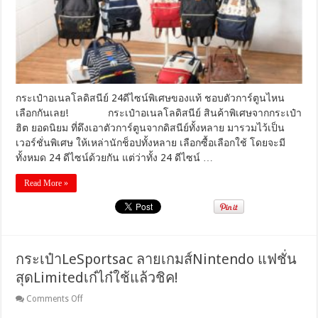
พิเศษ
ของ
แท้
ชอบ
ตัว
การ์ตูน
ไหน
กระเป๋าอเนลโลดิสนีย์ 24ดีไซน์พิเศษของแท้ ชอบตัวการ์ตูนไหน
เลือก
เลือกกันเลย! กระเป๋าอเนลโลดิสนีย์ สินค้าพิเศษจากกระเป๋า
กัน
ฮิต ยอดนิยม ที่ดึงเอาตัวการ์ตูนจากดิสนีย์ทั้งหลาย มารวมไว้เป็น
เลย!
เวอร์ชั่นพิเศษ ให้เหล่านักช็อปทั้งหลาย เลือกซื้อเลือกใช้ โดยจะมี
ทั้งหมด 24 ดีไซน์ด้วยกัน แต่ว่าทั้ง 24 ดีไซน์ …
Read More »
กระเป๋าLeSportsac ลายเกมส์Nintendo แฟชั่น
สุดLimitedเก๋ไก๋ใช้แล้วชิค!
on
Comments Off
กระเป๋าLeSportsac