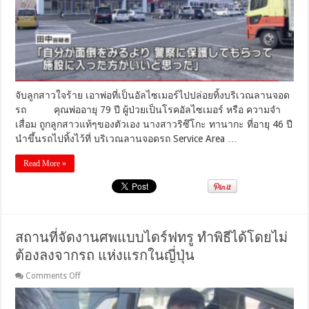
เป็น
อัล
ไซ
เม
อร์
ไป
ปล่อย
จับลูกสาวใจร้าย เอาพ่อที่เป็นอัลไซเมอร์ไปปล่อยทิ้งบริเวณลานจอด
ทิ้ง
รถ คุณพ่ออายุ 79 ปี ผู้ป่วยเป็นโรคอัลไซเมอร์ หรือ ความจำ
ที่
เสื่อม ถูกลูกสาวแท้ๆของตัวเอง นางสาวริซึโกะ ทานากะ ที่อายุ 46 ปี
ลาน
นำขึ้นรถไปทิ้งไว้ที่ บริเวณลานจอดรถ Service Area …
จอด
รถ
Read More »
สถานที่จัดงานศพแบบไดร์ฟทรู ทำพิธีได้โดยไม่
ต้องลงจากรถ แห่งแรกในญี่ปุ่น
on
Comments Off
สถาน
ที่