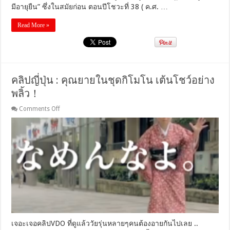
มีอายุยืน” ซึ่งในสมัยก่อน ตอนปีโชวะที่ 38 ( ค.ศ. …
Read More »
คลิปญี่ปุ่น : คุณยายในชุดกิโมโน เต้นโชว์อย่าง
พลิ้ว！
on
Comments Off
คลิป
ญี่ปุ่น
:
คุณ
ยาย
ใน
ชุด
กิโมโน
เต้น
โชว์
อย่าง
พลิ้ว！
เจอะเจอคลิปVDO ที่ดูแล้ววัยรุ่นหลายๆคนต้องอายกันไปเลย ..