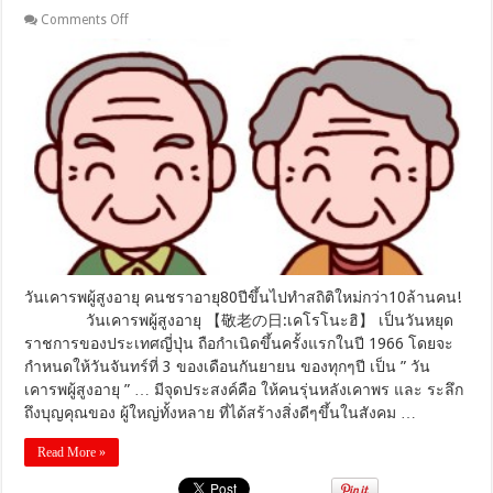
on
Comments Off
วัน
เคารพ
ผู้
สูง
อายุ
คน
ชรา
อายุ80ปี
ขึ้น
ไป
ทำ
สถิติ
ใหม่
วันเคารพผู้สูงอายุ คนชราอายุ80ปีขึ้นไปทำสถิติใหม่กว่า10ล้านคน!
กว่า10ล้าน
วันเคารพผู้สูงอายุ 【敬老の日:เคโรโนะฮิ】 เป็นวันหยุด
คน!
ราชการของประเทศญี่ปุ่น ถือกำเนิดขึ้นครั้งแรกในปี 1966 โดยจะ
กำหนดให้วันจันทร์ที่ 3 ของเดือนกันยายน ของทุกๆปี เป็น ” วัน
เคารพผู้สูงอายุ ” … มีจุดประสงค์คือ ให้คนรุ่นหลังเคาพร และ ระลึก
ถึงบุญคุณของ ผู้ใหญ่ทั้งหลาย ที่ได้สร้างสิ่งดีๆขึ้นในสังคม …
Read More »