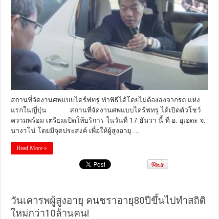
จัด
งาน
ศพ
แบบ
ไดร์ฟ
ทรู
ทำ
พิธี
ได้
โดย
ไม่
สถานที่จัดงานศพแบบไดร์ฟทรู ทำพิธีได้โดยไม่ต้องลงจากรถ แห่ง
ต้อง
แรกในญี่ปุ่น สถานที่จัดงานศพแบบไดร์ฟทรู ได้เปิดตัวโชว์
ลง
ความพร้อม เตรียมเปิดให้บริการ ในวันที่ 17 ธันวา นี้ ที่ อ. อุเอดะ จ.
จาก
นางาโน่ โดยมีจุดประสงค์ เพื่อให้ผู้สูงอายุ …
รถ
แห่ง
Read More »
แรก
ใน
ญี่ปุ่น
วันเคารพผู้สูงอายุ คนชราอายุ80ปีขึ้นไปทำสถิติ
ใหม่กว่า10ล้านคน!