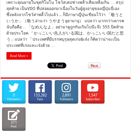
เพราะคุณยายในชุดกิโมโน โชว์สเตปช่างพลิ้วเสียเหลือเกิน … สรุป
สุดท้าย เป็นVDO ที่ปล่อยออกมาเนื่องในวันผู้สูงอายุของญี่ปุ่นนี่เอง
ซึ่งหลังจากโชว์ท่าพลิ้วไปแล้ว .. ก็มีภาษาญี่ปุ่นเขียนไว้ว่า 「敬うと
いうか」（敬うอ่านว่า うやまうอุยามาอุ） แปลว่า มากกว่าเคารพ
นับถือคือ… 「なめんなよ」อย่ามาดูถูกกันเกินไปน๊ะจ๊ะ 555 ปิดท้าย
ด้วยประโยค 「かっこいい先人がいる国は、かっこいい国だと思
う」แปลว่า 「ประเทศที่มีบรรพบุรุษสุดเก่ง&เจ๋ง ก็คิดว่าน่าจะเป็น
ประเทศที่เก่งและเจ๋งด้วย …
Read More »
0
133,282
2,891
1,547
Followers
Fans
Followers
Subscriber
571
Post